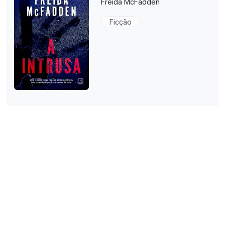
Freida McFadden
Ficção