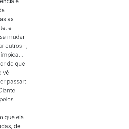
tência e
da
as as
te, e
, se mudar
r outros –,
ímpica...
or do que
e vê
er passar:
Diante
 pelos
m que ela
adas, de