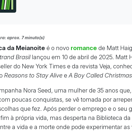
ra: aprox. 7 minuto(s)
eca da Meianoite
é o novo
romance
de Matt Haig
trand Brasil
lançou em 10 de abril de 2025. Matt H
seller do New York Times e da revista Veja, conhe
mo
Reasons to Stay Alive
e
A Boy Called Christma
ompanha Nora Seed, uma mulher de 35 anos que,
 com poucas conquistas, se vê tomada por arrep
scolhas que fez. Após perder o emprego e o seu g
 fim à própria vida, mas desperta na Biblioteca da
ntre a vida e a morte onde pode experimentar as