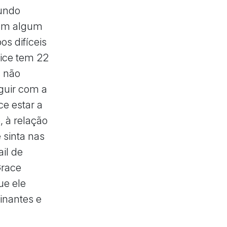
mundo
 em algum
s difíceis
rice tem 22
s não
guir com a
e estar a
, à relação
 sinta nas
il de
Grace
ue ele
cinantes e
t