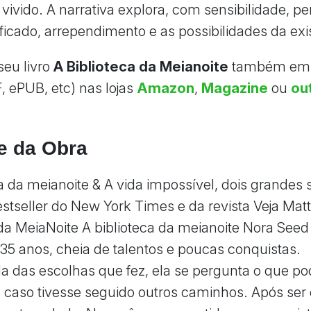
 vivido. A narrativa explora, com sensibilidade, p
ificado, arrependimento e as possibilidades da exi
eu livro
A Biblioteca da Meianoite
também em 
F, ePUB, etc) nas lojas
Amazon
,
Magazine
ou
ou
e da Obra
ca da meianoite & A vida impossível, dois grandes
estseller do New York Times e da revista Veja Matt
 da MeiaNoite A biblioteca da meianoite Nora See
35 anos, cheia de talentos e poucas conquistas.
a das escolhas que fez, ela se pergunta o que pod
 caso tivesse seguido outros caminhos. Após ser 