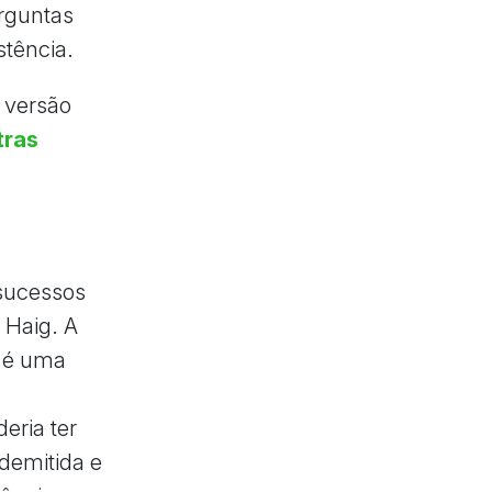
erguntas
stência.
versão
tras
 sucessos
 Haig. A
d é uma
eria ter
demitida e