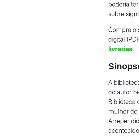
poderia ter
sobre sign
Compre o s
digital (PD
livrarias
.
Sinops
A bibliote
do autor b
Biblioteca
mulher de 
Arrependid
acontecido