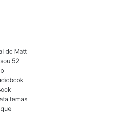
al de Matt
ssou 52
 o
udiobook
Book
rata temas
l que