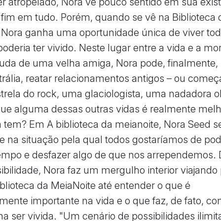
er atropelado, Nora vê pouco sentido em sua exis
 fim em tudo. Porém, quando se vê na Biblioteca 
 Nora ganha uma oportunidade única de viver tod
oderia ter vivido. Neste lugar entre a vida e a mor
juda de uma velha amiga, Nora pode, finalmente
trália, reatar relacionamentos antigos – ou começa
trela do rock, uma glaciologista, uma nadadora ol
ue alguma dessas outras vidas é realmente melh
já tem? Em A biblioteca da meianoite, Nora Seed s
 na situação pela qual todos gostaríamos de pod
tempo e desfazer algo de que nos arrependemos. 
ibilidade, Nora faz um mergulho interior viajando
Biblioteca da MeiaNoite até entender o que é
mente importante na vida e o que faz, de fato, co
a ser vivida. "Um cenário de possibilidades ilimit