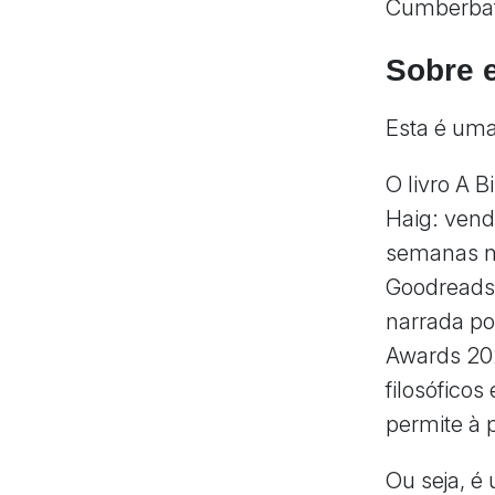
Cumberba
Sobre e
Esta é uma
O livro A B
Haig: vend
semanas na
Goodreads 
narrada po
Awards 2021
filosófico
permite à p
Ou seja, é