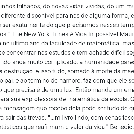
nhos trilhados, de novas vidas vividas, de um 
 diferente disponível para nós de alguma forma,
e ser exatamente do que precisamos nesses tempo
tos." The New York Times A Vida Impossível Mau
á no último ano da faculdade de matemática, ma
e concentrar nos estudos e tem achado difícil se
ndo anda muito complicado, a humanidade parec
 destruição, e isso tudo, somado à morte da mãe
 o pai, e ao término do namoro, faz com que ele se
 o que precisa é de uma luz. Então manda um ema
ara sua exprofessora de matemática da escola, 
 a mensagem que recebe dela pode ser tudo de q
ra sair das trevas. "Um livro lindo, com cenas fas
ntásticos que reafirmam o valor da vida." Benedic