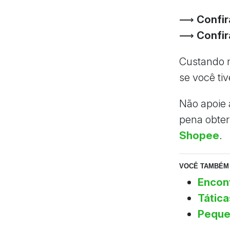
⟶
Confir
⟶
Confir
Custando m
se você ti
Não apoie a
pena obter
Shopee
.
VOCÊ TAMBÉM 
Encont
Tátic
Peque