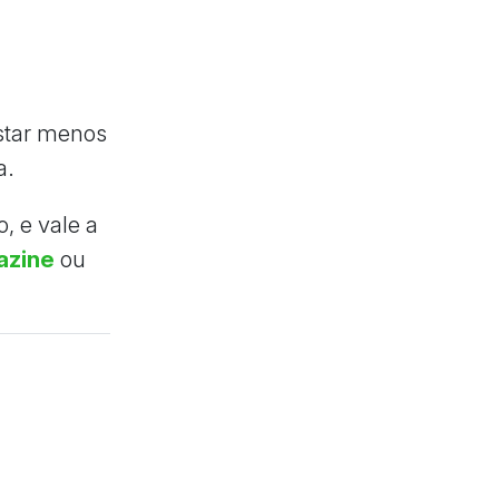
astar menos
a.
, e vale a
azine
ou