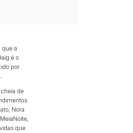
 que a
aig é o
cido por
s
.
 cheia de
endimentos
ato, Nora
 MeiaNoite,
 vidas que