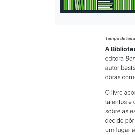
Tempo de leitu
A Bibliot
editora
Ber
autor best
obras co
O livro ac
talentos e
sobre as e
decide pôr
um lugar e