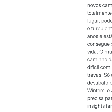
novos cami
totalmente
lugar, pod
e turbulen
anos e est
consegue s
vida. O mu
caminho da
difícil com
trevas. Só
desabafo p
Winters, e
precisa pa
insights fa