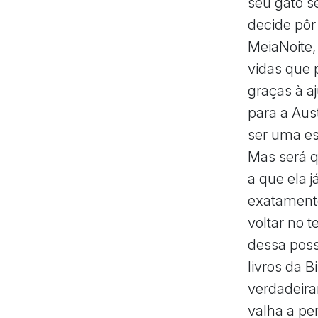
seu gato s
decide pôr
MeiaNoite,
vidas que p
graças à a
para a Aus
ser uma es
Mas será q
a que ela 
exatamente
voltar no 
dessa poss
livros da 
verdadeira
valha a pen