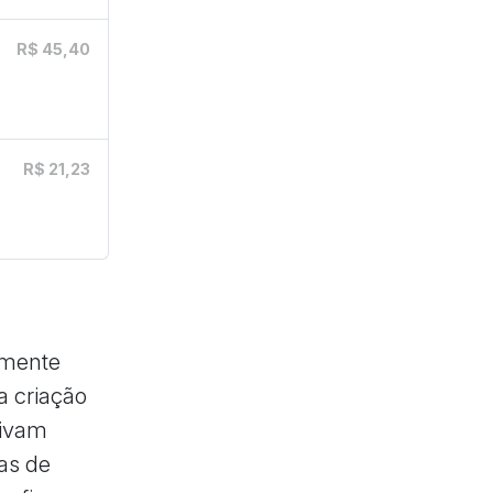
R$ 45,40
R$ 21,23
lmente
a criação
tivam
as de