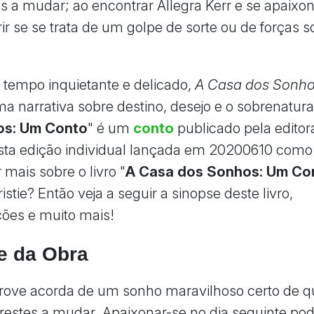
s a mudar; ao encontrar Allegra Kerr e se apaixona
ir se se trata de um golpe de sorte ou de forças 
tempo inquietante e delicado,
A Casa dos Sonh
a narrativa sobre destino, desejo e o sobrenatural
os: Um Conto
" é um
conto
publicado pela edito
sta edição individual lançada em 20200610 como
mais sobre o livro "
A Casa dos Sonhos: Um Co
stie? Então veja a seguir a sinopse deste livro,
ções e muito mais!
e da Obra
rove acorda de um sonho maravilhoso certo de q
prestes a mudar. Apaixonar-se no dia seguinte pod