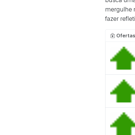
mergulhe n
fazer refle
Ofertas