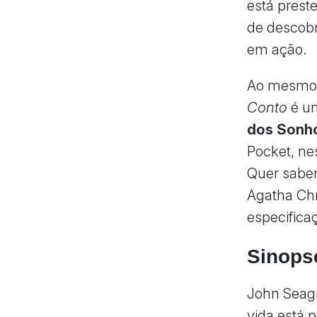
está preste
de descobr
em ação.
Ao mesmo 
Conto
é um
dos Sonh
Pocket, ne
Quer saber 
Agatha Chri
especifica
Sinops
John Seag
vida está 