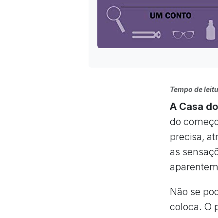
Tempo de leitu
A Casa d
do começo 
precisa, a
as sensaçõ
aparenteme
Não se pod
coloca. O