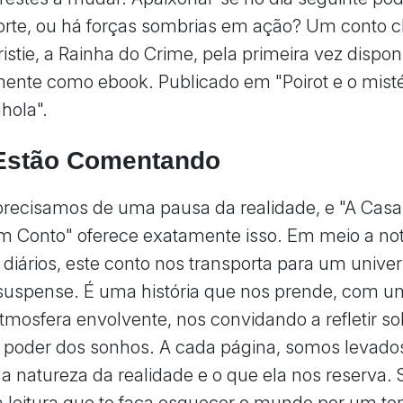
orte, ou há forças sombrias em ação? Um conto c
istie, a Rainha do Crime, pela primeira vez dispon
mente como ebook. Publicado em "Poirot e o misté
hola".
Estão Comentando
precisamos de uma pausa da realidade, e "A Casa
 Conto" oferece exatamente isso. Em meio a not
diários, este conto nos transporta para um unive
 suspense. É uma história que nos prende, com u
atmosfera envolvente, nos convidando a refletir so
o poder dos sonhos. A cada página, somos levado
 a natureza da realidade e o que ela nos reserva.
leitura que te faça esquecer o mundo por um t