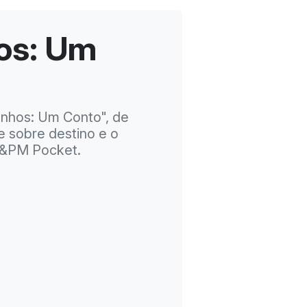
os: Um
onhos: Um Conto", de
e sobre destino e o
 L&PM Pocket.