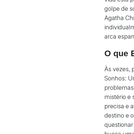
golpe de s
Agatha Chr
individual
arca espan
O que 
Às vezes, 
Sonhos: Um
problemas 
mistério e
precisa e 
destino e 
questionar
busca uma 