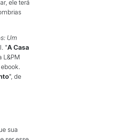
r, ele terá
sombrias
os: Um
. "
A Casa
ra L&PM
 ebook.
nto
", de
ue sua
e ser esse