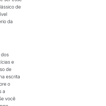
lássico de
ível
rio da
 dos
ícias e
rso de
ma escrita
bre o
s a
 Se você
empo,