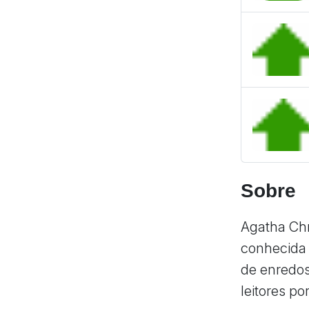
Sobre
Agatha Chr
conhecida 
de enredo
leitores p