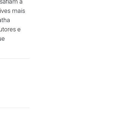
esafiam a
tives mais
atha
utores e
ue