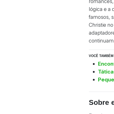
romances, 
lógica e a
famosos, sã
Christie no
adaptador
continuam 
VOCÊ TAMBÉM 
Encont
Tátic
Peque
Sobre e