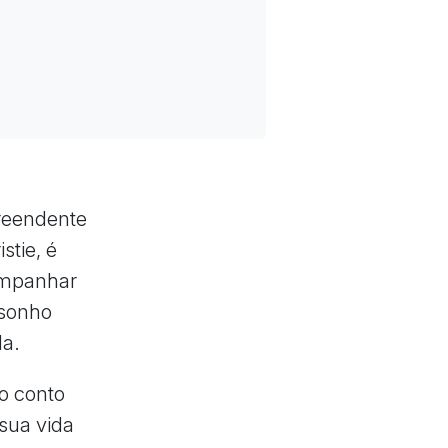
reendente
stie, é
companhar
 sonho
da.
o conto
sua vida