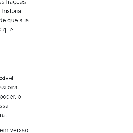
es frações
 história
 de que sua
s que
sível,
sileira.
poder, o
essa
ra.
em versão