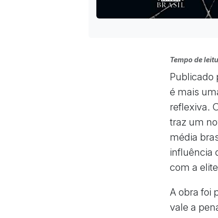
Tempo de leitu
Publicado p
é mais uma
reflexiva. 
traz um no
média bras
influência
com a elit
A obra foi
vale a pen