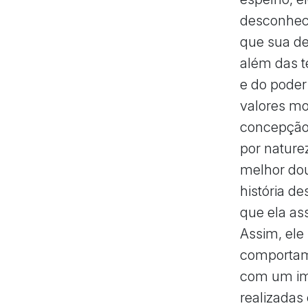
desconheci
que sua de
além das t
e do poder
valores mo
concepção c
por nature
melhor dou
história de
que ela as
Assim, ele
comportame
com um ime
realizadas