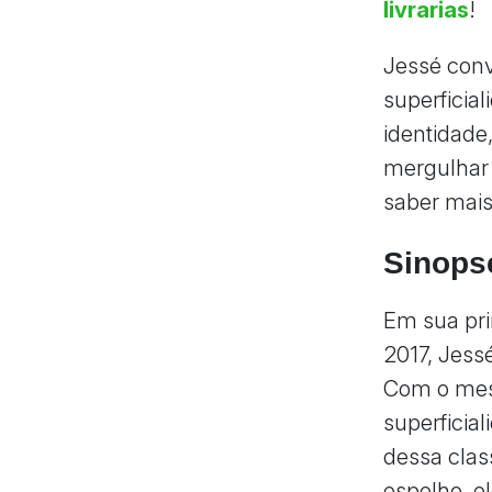
livrarias
!
Jessé conv
superficia
identidade
mergulhar 
saber mais
Sinops
Em sua pri
2017, Jess
Com o mesm
superficia
dessa clas
espelho, e