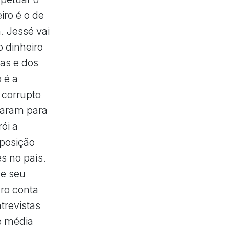
ro é o de
. Jessé vai
o dinheiro
as e dos
 é a
e corrupto
ntaram para
ói a
 posição
s no país.
de seu
vro conta
trevistas
e média