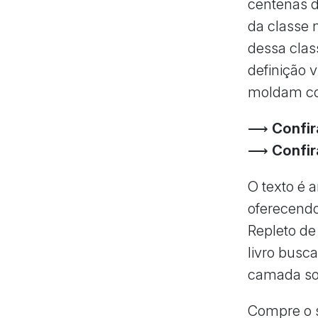
centenas d
da classe 
dessa clas
definição 
moldam co
⟶
Confir
⟶
Confir
O texto é 
oferecendo 
Repleto de
livro busc
camada soc
Compre o s