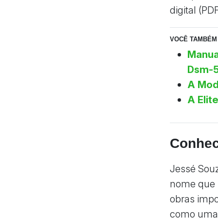
digital (PD
VOCÊ TAMBÉM 
Manual
Dsm-5-
A Mode
A Elit
Conhec
Jessé Souz
nome que r
obras impo
como uma v