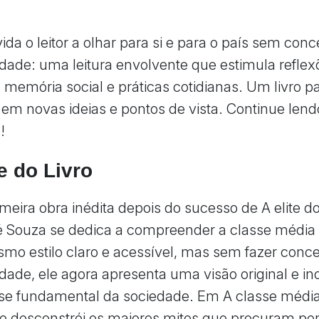
ida o leitor a olhar para si e para o país sem con
lidade: uma leitura envolvente que estimula refle
, memória social e práticas cotidianas. Um livro p
em novas ideias e pontos de vista. Continue lend
!
e do Livro
meira obra inédita depois do sucesso de A elite do
é Souza se dedica a compreender a classe média b
o estilo claro e acessível, mas sem fazer conc
lidade, ele agora apresenta uma visão original e i
se fundamental da sociedade. Em A classe médi
le desconstrói os maiores mitos que procuram pe