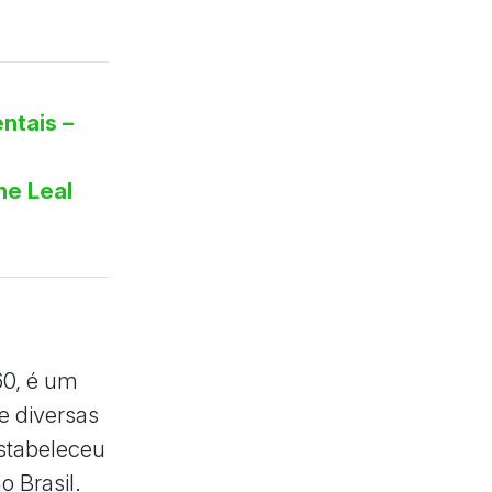
ntais –
ne Leal
60, é um
e diversas
estabeleceu
 Brasil.