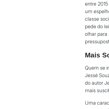
entre 2015 
um espelho
classe soc
pede do le
olhar para
pressupost
Mais So
Quem se i
Jessé Souz
do autor J
mais susci
Uma caract