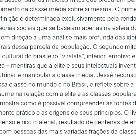
mento da classe média sobre si mesma. O primei
finição é determinada exclusivamente pela renda
eorias sociais que se baseiam apenas na esfera d
 em direção a uma análise mais profunda das idei
rais dessa parcela da população. O segundo mito
ultural do brasileiro "viralata", inferior, emotivo 
za – mentiras que a elite e seus intelectuais inve
trinar e manipular a classe média. Jessé reconstr
ssa classe no mundo e no Brasil, e reflete sobre a
sume na relação com a elite e as classes populare
 mostra como é possível compreender as fontes 
nto prático e as origens de seus princípios. O li
nso e rico material, resultado de centenas de en
 com pessoas das mais variadas frações da class