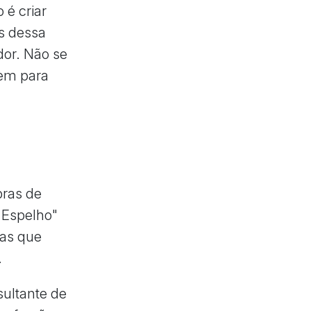
 é criar
s dessa
dor. Não se
gem para
bras de
 Espelho"
ras que
.
sultante de