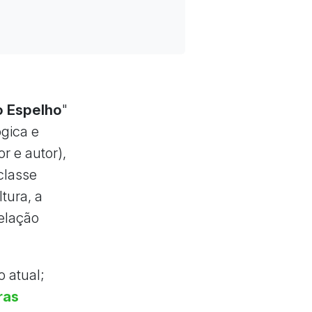
o Espelho
"
gica e
or e autor),
classe
tura, a
relação
o atual;
ras