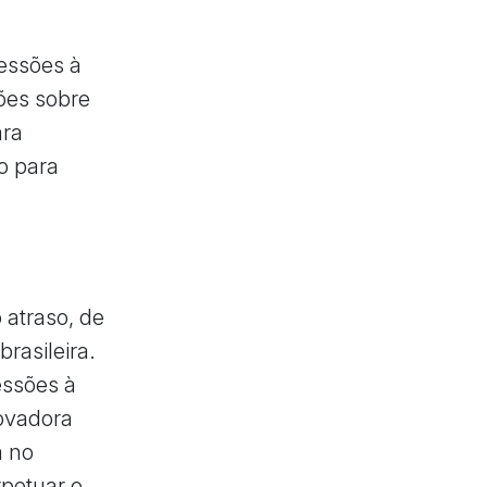
cessões à
xões sobre
ara
o para
 atraso, de
rasileira.
essões à
novadora
a no
rpetuar o