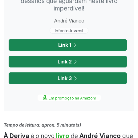
desafios que aguardam neste livro
imperdível!
André Vianco
InfantoJuvenil
Link 1
Link 2
Link 3
Em promoção na Amazon!
Tempo de leitura: aprox. 5 minuto(s)
À Deriva
é o novo
livro
de
André Vianco
que