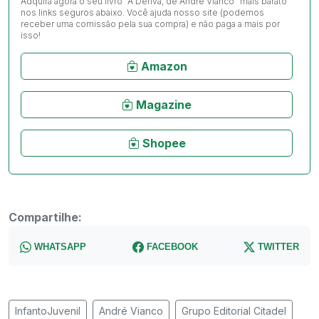
Adquira agora o seu livro "À Deriva, de André Vianco" mais barato
nos links seguros abaixo. Você ajuda nosso site (podemos
receber uma comissão pela sua compra) e não paga a mais por
isso!
Amazon
Magazine
Shopee
Compartilhe:
WHATSAPP
FACEBOOK
TWITTER
InfantoJuvenil
André Vianco
Grupo Editorial Citadel