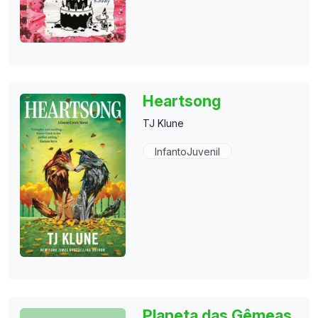
Heartsong
TJ Klune
InfantoJuvenil
Planeta das Gêmeas