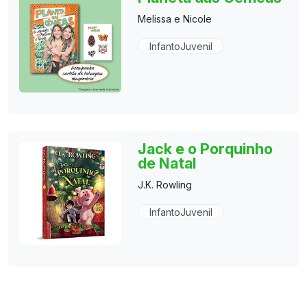
Melissa e Nicole
InfantoJuvenil
Jack e o Porquinho
de Natal
J.K. Rowling
InfantoJuvenil