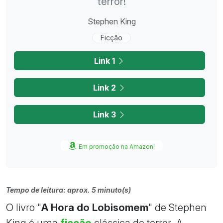
terror!
Stephen King
Ficção
Link 1
Link 2
Link 3
Em promoção na Amazon!
Tempo de leitura: aprox. 5 minuto(s)
O livro "
A Hora do Lobisomem
" de Stephen
King é uma
ficção
clássica de terror. A