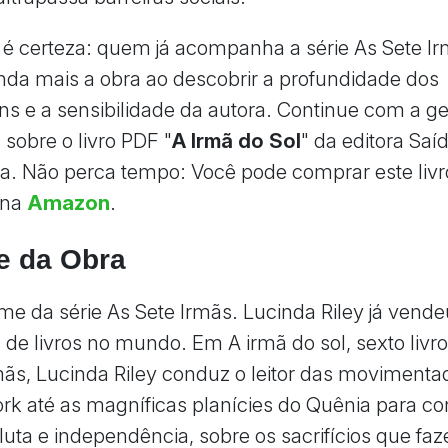
é certeza: quem já acompanha a série As Sete Ir
inda mais a obra ao descobrir a profundidade dos
s e a sensibilidade da autora. Continue com a g
 sobre o livro PDF "
A Irmã do Sol
" da editora Saí
a. Não perca tempo: Você pode comprar este liv
 na
Amazon
.
e da Obra
me da série As Sete Irmãs. Lucinda Riley já vend
 de livros no mundo. Em A irmã do sol, sexto livro
mãs, Lucinda Riley conduz o leitor das movimenta
rk até as magníficas planícies do Quênia para c
e luta e independência, sobre os sacrifícios que f