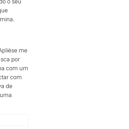
do o seu
que
rmina.
'Aplièse me
usca por
rama com um
ctar com
va de
a uma