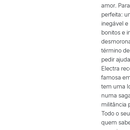
amor. Para
perfeita: 
inegável 
bonitos e i
desmoronan
término de
pedir ajud
Electra re
famosa em 
tem uma lo
numa saga 
militância 
Todo o seu
quem sabe,