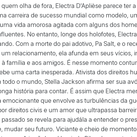
 quem olha de fora, Electra D'Aplièse parece ter a
uma carreira de sucesso mundial como modelo, u
e uma vida amorosa agitada com alguns dos hom
nfluentes. No entanto, longe dos holofotes, Electra
do. Com a morte do pai adotivo, Pa Salt, e o rec
 um relacionamento, ela afunda em seus vícios, 
a à família e aos amigos. É nesse momento cont
cebe uma carta inesperada. Ativista dos direitos 
todo o mundo, Stella Jackson afirma ser sua avó.
nga história para contar. É assim que Electra me
emocionante que envolve as turbulências da gue
por direitos civis e um amor que ultrapassa barreir
 passado se revela para ajudála a entender o pres
 mudar seu futuro. Viciante e cheio de momento