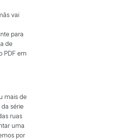
mãs vai
ente para
da de
ro PDF em
eu mais de
 da série
das ruas
ontar uma
azemos por