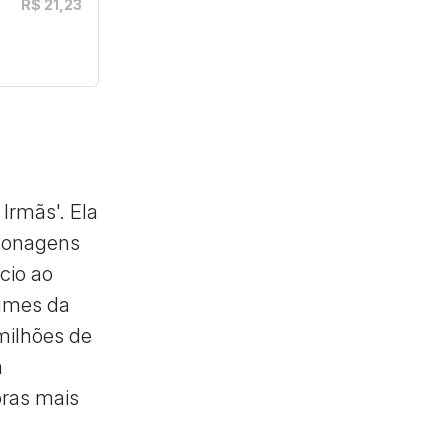
R$ 21,23
Irmãs'. Ela
rsonagens
cio ao
lumes da
milhões de
a
oras mais