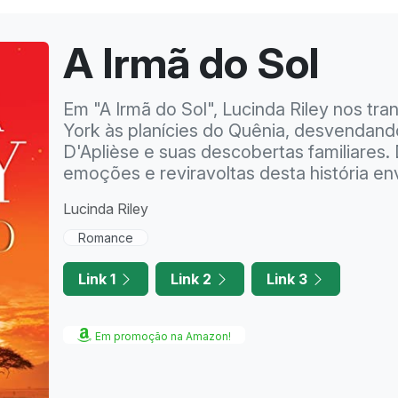
A Irmã do Sol
Em "A Irmã do Sol", Lucinda Riley nos tr
York às planícies do Quênia, desvendand
D'Aplièse e suas descobertas familiares
emoções e reviravoltas desta história en
Lucinda Riley
Romance
Link 1
Link 2
Link 3
Em promoção na Amazon!