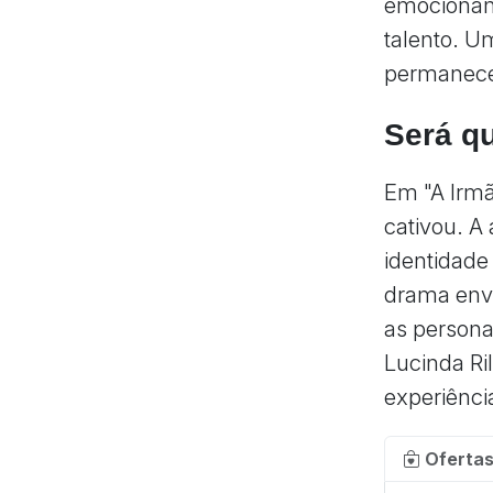
emocionant
talento. U
permanecem
Será q
Em "A Irmã
cativou. A
identidade
drama env
as personag
Lucinda Ri
experiênci
Ofertas