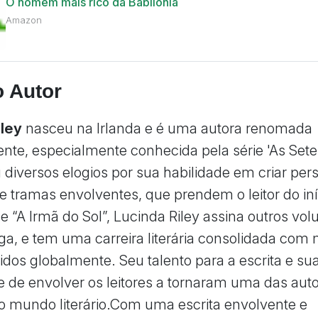
O homem mais rico da Babilônia
Amazon
o Autor
iley
nasceu na Irlanda e é uma autora renomada
te, especialmente conhecida pela série 'As Sete 
 diversos elogios por sua habilidade em criar pe
 e tramas envolventes, que prendem o leitor do iní
e “A Irmã do Sol”, Lucinda Riley assina outros vo
, e tem uma carreira literária consolidada com 
didos globalmente. Seu talento para a escrita e su
 de envolver os leitores a tornaram uma das aut
o mundo literário.Com uma escrita envolvente e