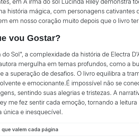
es, em A irmã do sol Lucinda Riley demonstra to
ma história mágica, com personagens cativantes 
 em nosso coração muito depois que o livro te
ue vou Gostar?
 do Sol", a complexidade da história de Electra D
 autora mergulha em temas profundos, como a b
 e a superação de desafios. O livro equilibra a t
olvente e emocionante.É impossível não se cone
ens, sentindo suas alegrias e tristezas. A narrati
ley me fez sentir cada emoção, tornando a leitur
a única e inesquecível.
 que valem cada página