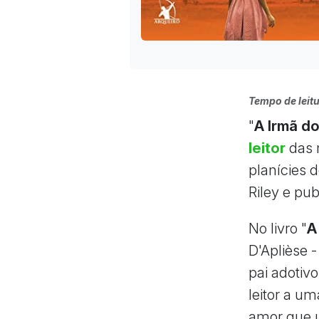
Tempo de leitu
"
A Irmã do
leitor
das 
planícies d
Riley e pu
No livro "
A
D'Aplièse 
pai adotivo
leitor a um
amor que u