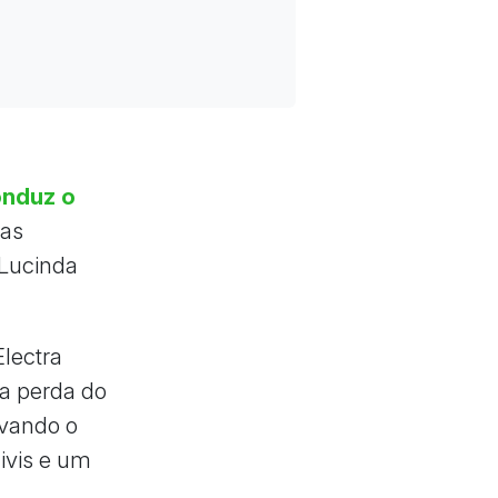
onduz o
cas
 Lucinda
Electra
 a perda do
levando o
civis e um