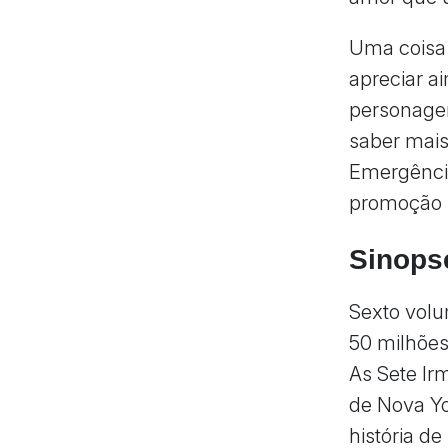
Uma coisa 
apreciar a
personagen
saber mais
Emergênci
promoção
Sinops
Sexto volu
50 milhões
As Sete Ir
de Nova Yo
história d