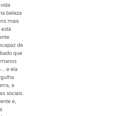
 vida
ma beleza
ens mais
 está
ente
incapaz de
urbado que
humanos
.. e ela
rgulha
rra, a
as sociais.
ente e,
s