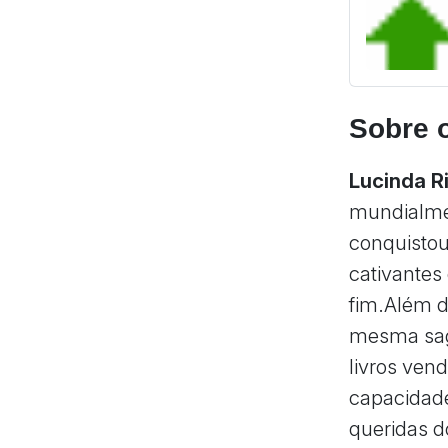
Sobre 
Lucinda R
mundialmen
conquistou
cativantes
fim.Além d
mesma saga
livros ven
capacidade
queridas d