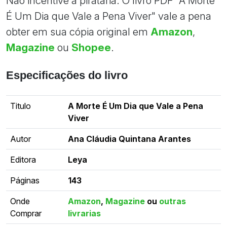
Não incentive a pirataria: O livro PDF "A Morte
É Um Dia que Vale a Pena Viver" vale a pena
obter em sua cópia original em
Amazon
,
Magazine
ou
Shopee
.
Especificações do livro
Titulo
A Morte É Um Dia que Vale a Pena
Viver
Autor
Ana Cláudia Quintana Arantes
Editora
Leya
Páginas
143
Onde
Amazon
,
Magazine
ou
outras
Comprar
livrarias