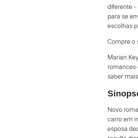
diferente 
para se en
escolhas p
Compre o 
Marian Key
romances q
saber mais 
Sinops
Novo roman
carro em m
esposa ded