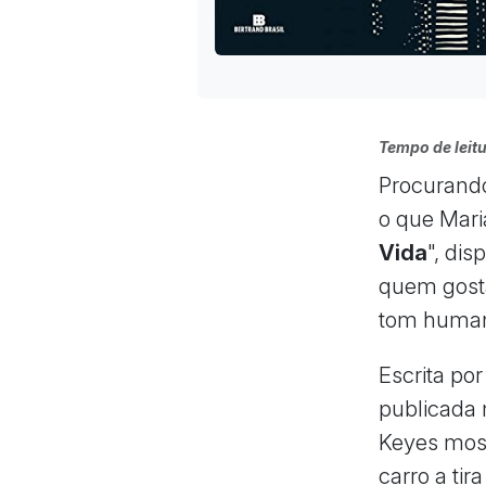
Tempo de leitu
Procurando
o que Mari
Vida
", dis
quem gost
tom huma
Escrita por
publicada 
Keyes most
carro a ti