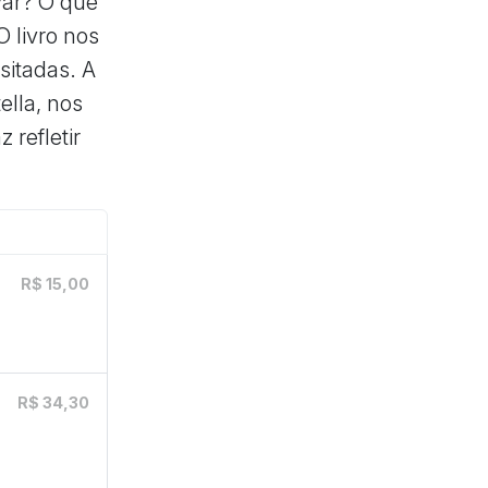
var? O que
O livro nos
sitadas. A
ella, nos
 refletir
R$ 15,00
R$ 34,30