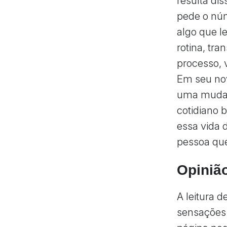
resulta d
pede o núm
algo que l
rotina, tr
processo, 
Em seu nov
uma mudan
cotidiano 
essa vida 
pessoa qu
Opiniã
A leitura 
sensações