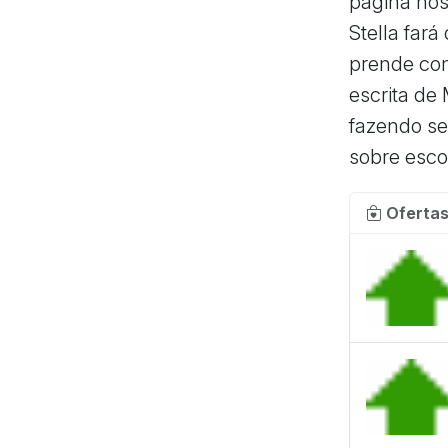
página nos
Stella fará
prende com
escrita de
fazendo sen
sobre esco
Ofertas