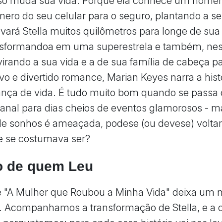
isso muda sua vida. Porque ela conhece um home
ero do seu celular para o seguro, plantando a 
evará Stella muitos quilômetros para longe de sua
ansformandoa em uma superestrela e também, ne
virando a sua vida e a de sua família de cabeça pa
o e divertido romance, Marian Keyes narra a hist
ça de vida. É tudo muito bom quando se passa
banal para dias cheios de eventos glamorosos - 
de sonhos é ameaçada, podese (ou devese) voltar 
e se costumava ser?
o de quem Leu
de "A Mulher que Roubou a Minha Vida" deixa um 
. Acompanhamos a transformação de Stella, e a 