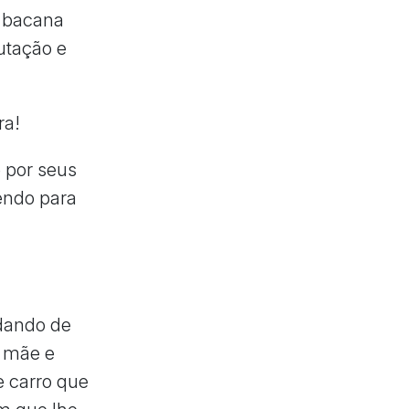
o bacana
utação e
ra!
 por seus
endo para
ndando de
, mãe e
e carro que