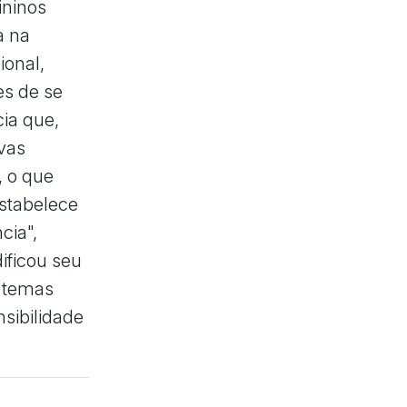
ininos
a na
ional,
es de se
cia que,
ivas
, o que
estabelece
cia",
ificou seu
a temas
sibilidade