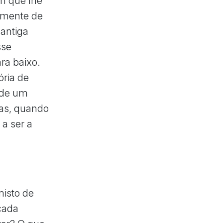
m que lhe
semente de
 antiga
sse
ra baixo.
ória de
 de um
mas, quando
a ser a
misto de
cada