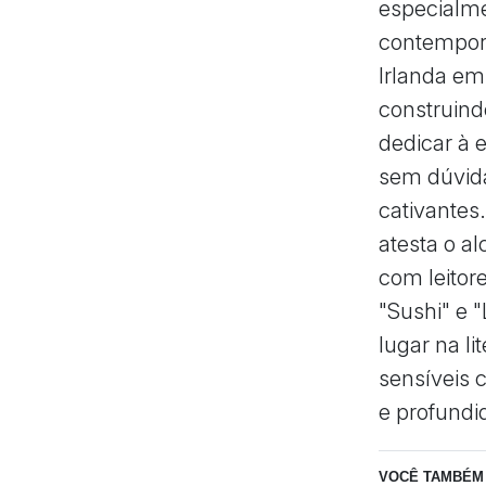
especialm
contempor
Irlanda em
construind
dedicar à 
sem dúvida
cativantes
atesta o a
com leitor
"Sushi" e 
lugar na l
sensíveis 
e profundi
VOCÊ TAMBÉM 