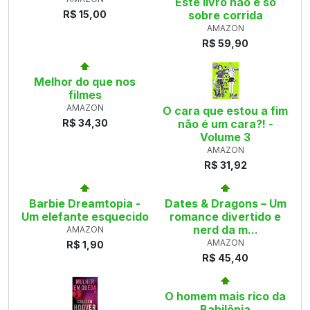
Este livro não é só
R$ 15,00
sobre corrida
AMAZON
R$ 59,90
Melhor do que nos
filmes
AMAZON
O cara que estou a fim
R$ 34,30
não é um cara?! -
Volume 3
AMAZON
R$ 31,92
Barbie Dreamtopia -
Dates & Dragons – Um
Um elefante esquecido
romance divertido e
nerd da m...
AMAZON
AMAZON
R$ 1,90
R$ 45,40
O homem mais rico da
Babilônia