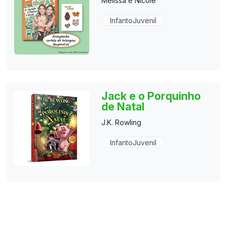
Melissa e Nicole
InfantoJuvenil
Jack e o Porquinho
de Natal
J.K. Rowling
InfantoJuvenil