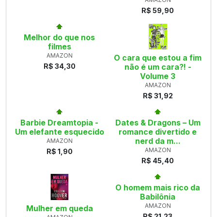
R$ 59,90
Melhor do que nos
filmes
AMAZON
O cara que estou a fim
R$ 34,30
não é um cara?! -
Volume 3
AMAZON
R$ 31,92
Barbie Dreamtopia -
Dates & Dragons – Um
Um elefante esquecido
romance divertido e
nerd da m...
AMAZON
AMAZON
R$ 1,90
R$ 45,40
O homem mais rico da
Babilônia
AMAZON
Mulher em queda
R$ 21,23