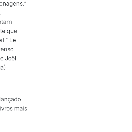
rsonagens.”
,
entam
nte que
l.” Le
tenso
de Joël
ia)
i lançado
livros mais