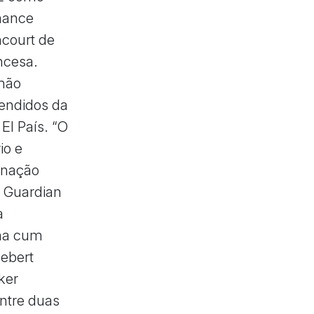
mance
ncourt de
ncesa.
lhão
vendidos da
El País. “O
io e
inação
e Guardian
a
ma cum
uebert
ker
ntre duas