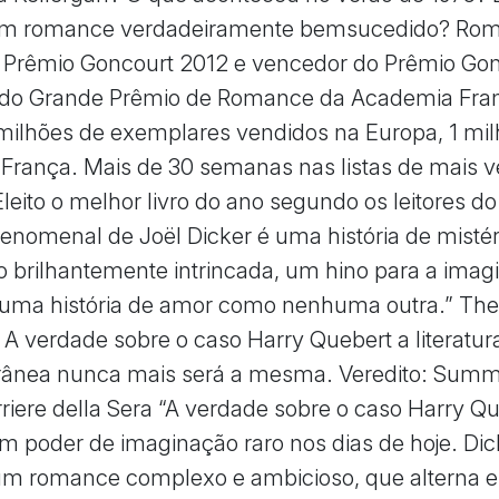
um romance verdadeiramente bemsucedido? Ro
do Prêmio Goncourt 2012 e vencedor do Prêmio Go
 do Grande Prêmio de Romance da Academia Fra
milhões de exemplares vendidos na Europa, 1 mi
França. Mais de 30 semanas nas listas de mais 
eito o melhor livro do ano segundo os leitores do 
 fenomenal de Joël Dicker é uma história de mistér
o brilhantemente intrincada, um hino para a imag
e uma história de amor como nenhuma outra.” Th
 A verdade sobre o caso Harry Quebert a literatur
ânea nunca mais será a mesma. Veredito: Sum
rriere della Sera “A verdade sobre o caso Harry Q
m poder de imaginação raro nos dias de hoje. Dic
um romance complexo e ambicioso, que alterna e