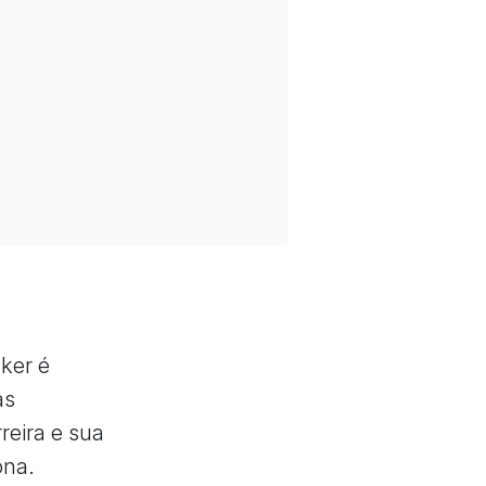
ker é
as
reira e sua
ona.