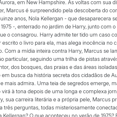
Aurora, em New Hampshire. Às voltas com sua di
r, Marcus é surpreendido pela descoberta do c
uinze anos, Nola Kellergan - que desaparecera s
1975 -, enterrado no jardim de Harry, junto com o 
e o consagrou. Harry admite ter tido um caso c
r escrito o livro para ela, mas alega inocência no 
o. Com a mídia inteira contra Harry, Marcus se l
o particular, seguindo uma trilha de pistas atravé
tor, dos bosques, das praias e das áreas isolad
em busca da história secreta dos cidadãos de Au
 mais admira. Uma teia de segredos emerge, m
 virá à tona depois de uma longa e complexa jor
y, sua carreira literária e a própria pele, Marcus p
a três perguntas, todas misteriosamente conect
 Kellergan? O que aconteceu no verão de 1975?