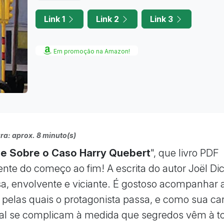
Link 1
Link 2
Link 3
Em promoção na Amazon!
ra: aprox. 8 minuto(s)
e Sobre o Caso Harry Quebert
", que livro PDF
nte do começo ao fim! A escrita do autor Joël Dic
a, envolvente e viciante. É gostoso acompanhar 
elas quais o protagonista passa, e como sua car
al se complicam à medida que segredos vêm à t