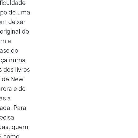
ficuldade
orpo de uma
em deixar
original do
om a
caso do
ança numa
s dos livros
as de New
rora e do
as a
nada. Para
recisa
adas: quem
 E como