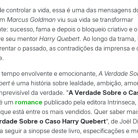
e controlar a vida, essa é uma das mensagens do 
em
Marcus Goldman
viu sua vida se transformar
te: sucesso, fama e depois o bloqueio criativo e 
ve seu mentor
Harry Quebert
. Ao longo da trama
frentar o passado, as contradições da imprensa e o
e.
tempo envolvente e emocionante,
A Verdade So
bert
é uma história sobre lealdade, ambição, amor
mprevisível da verdade. "
A Verdade Sobre o Ca
 é um
romance
publicado pela editora Intrinseca
que está entre os mais vendidos. Quer saber mai
rdade Sobre o Caso Harry Quebert
", de Joël D
a seguir a sinopse deste livro, especificações e m