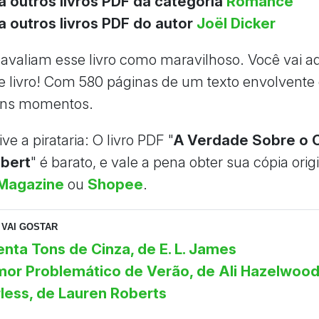
a outros livros PDF da categoria
Romance
a outros livros PDF do autor
Joël Dicker
s avaliam esse livro como maravilhoso. Você vai a
te livro! Com 580 páginas de um texto envolvente 
bons momentos.
ve a pirataria: O livro PDF "
A Verdade Sobre o 
bert
" é barato, e vale a pena obter sua cópia orig
Magazine
ou
Shopee
.
VAI GOSTAR
nta Tons de Cinza, de E. L. James
or Problemático de Verão, de Ali Hazelwoo
less, de Lauren Roberts