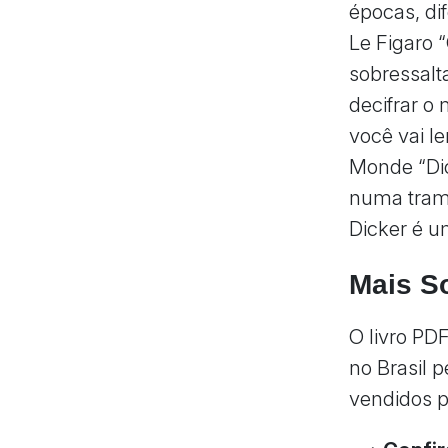
épocas, di
Le Figaro “
sobressalt
decifrar o 
você vai l
Monde “Di
numa trama
Dicker é u
Mais So
O livro PDF
no Brasil p
vendidos pe