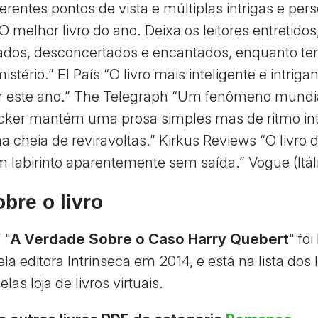
ferentes pontos de vista e múltiplas intrigas e pe
O melhor livro do ano. Deixa os leitores entretidos
ados, desconcertados e encantados, enquanto t
mistério.” El País “O livro mais inteligente e intriga
er este ano.” The Telegraph “Um fenômeno mundia
cker mantém uma prosa simples mas de ritmo in
 cheia de reviravoltas.” Kirkus Reviews “O livro 
m labirinto aparentemente sem saída.” Vogue (Itál
bre o livro
 "
A Verdade Sobre o Caso Harry Quebert
" fo
ela editora Intrinseca em 2014, e está na lista dos 
las loja de livros virtuais.