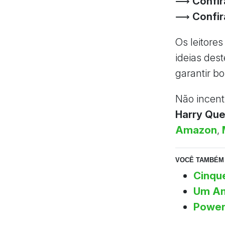
⟶
Confir
⟶
Confir
Os leitore
ideias des
garantir 
Não incenti
Harry Que
Amazon
,
VOCÊ TAMBÉM 
Cinque
Um Am
Power