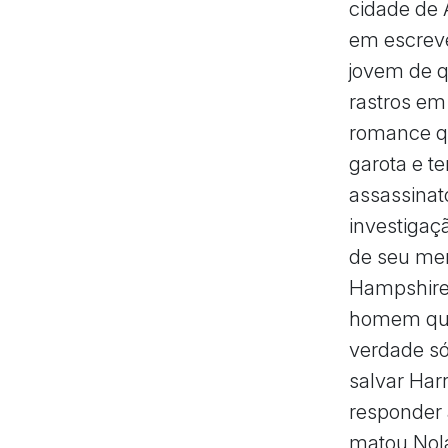
cidade de 
em escreve
jovem de q
rastros em 
romance qu
garota e te
assassinat
investigaçã
de seu men
Hampshire 
homem que
verdade só
salvar Harr
responder 
matou Nola