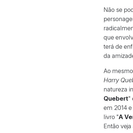
Não se pod
personag
radicalmen
que envol
terá de en
da amizad
Ao mesmo 
Harry Que
natureza i
Quebert
"
em 2014 e 
livro "
A Ve
Então veja 