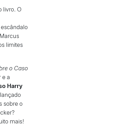
livro. O
o escândalo
, Marcus
s limites
bre o Caso
 e a
so Harry
, lançado
s sobre o
icker?
uito mais!