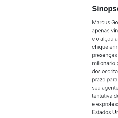
Sinops
Marcus Gol
apenas vin
e o alçou 
chique em
presenças 
milionário
dos escrit
prazo para
seu agent
tentativa 
e exprofes
Estados Un