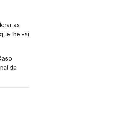
dorar as
que lhe vai
Caso
inal de
d