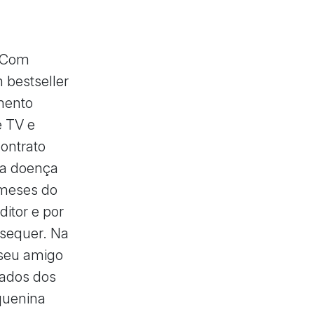
. Com
 bestseller
amento
e TV e
ontrato
la doença
 meses do
ditor e por
sequer. Na
 seu amigo
tados dos
quenina