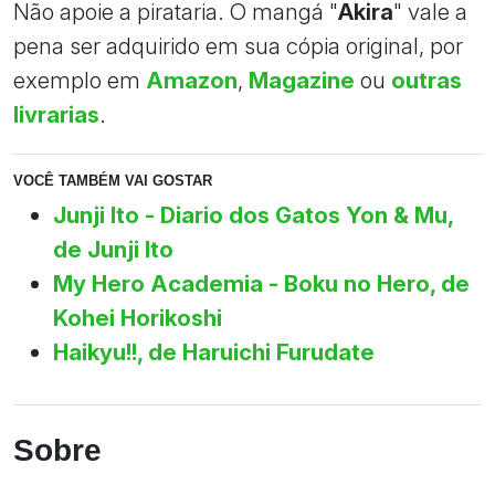
Não apoie a pirataria. O mangá "
Akira
" vale a
pena ser adquirido em sua cópia original, por
exemplo em
Amazon
,
Magazine
ou
outras
livrarias
.
VOCÊ TAMBÉM VAI GOSTAR
Junji Ito - Diario dos Gatos Yon & Mu,
de Junji Ito
My Hero Academia - Boku no Hero, de
Kohei Horikoshi
Haikyu!!, de Haruichi Furudate
Sobre