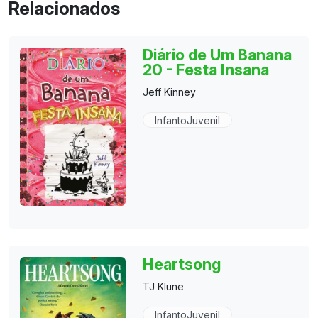
Relacionados
Diário de Um Banana
20 - Festa Insana
Jeff Kinney
InfantoJuvenil
Heartsong
TJ Klune
InfantoJuvenil