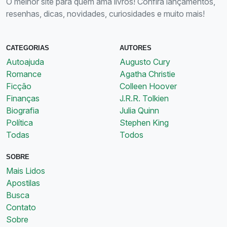
O melhor site para quem ama livros! Confira lançamentos,
resenhas, dicas, novidades, curiosidades e muito mais!
CATEGORIAS
AUTORES
Autoajuda
Augusto Cury
Romance
Agatha Christie
Ficção
Colleen Hoover
Finanças
J.R.R. Tolkien
Biografia
Julia Quinn
Política
Stephen King
Todas
Todos
SOBRE
Mais Lidos
Apostilas
Busca
Contato
Sobre