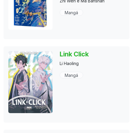
Zhi Wen e Ma Banshan
Mangá
Link Click
Li Haoling
Mangá