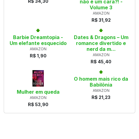
R$ 34,30
não é um cara?! -
Volume 3
AMAZON
R$ 31,92
Barbie Dreamtopia -
Dates & Dragons – Um
Um elefante esquecido
romance divertido e
nerd da m...
AMAZON
AMAZON
R$ 1,90
R$ 45,40
O homem mais rico da
Babilônia
AMAZON
Mulher em queda
R$ 21,23
AMAZON
R$ 53,90