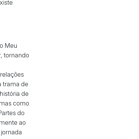
xiste
do Meu
r, tornando
 relações
a trama de
istória de
 temas como
Partes do
lmente ao
 jornada