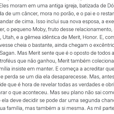
Eles moram em uma antiga igreja, batizada de Dó
a de um câncer, mora no porão, e o pai e o resta
o andar de cima. Isso inclui sua nova esposa, a ex
r, o pequeno Moby, fruto desse relacionamento,
, Utah, e a gêmea idêntica de Merit, Honor. E, co
ivesse cheia o bastante, ainda chegam o excêntri
 Sagan. Mas Merit sente que é o oposto de todos a
 troféus que não ganhou, Merit também colecion
mília insiste em manter. E começa a acreditar que
 perda se um dia ela desaparecesse. Mas, antes 
ide que é hora de revelar todas as verdades e obr
rar o que aconteceu. Mas seu plano não sai com
 ela deve decidir se pode dar uma segunda chan
ua família, mas também a si mesma. As mil part