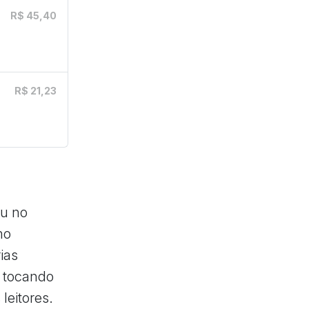
R$ 45,40
R$ 21,23
eu no
mo
ias
 tocando
leitores.