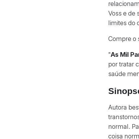
relacionam
Voss e de s
limites do
Compre o 
"
As Mil P
por tratar
saúde ment
Sinops
Autora bes
transtorno
normal. Pa
coisa norm