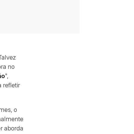
Talvez
ora no
ão
",
refletir
imes, o
inalmente
er aborda