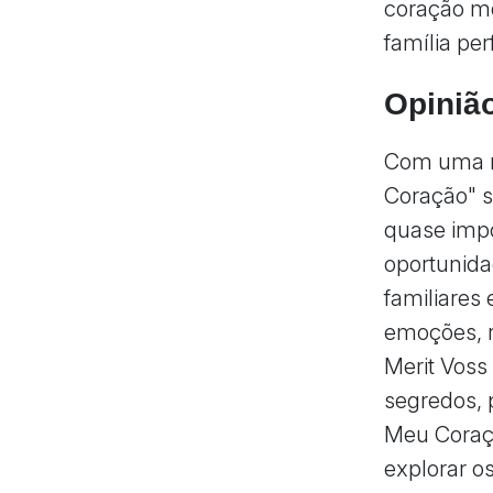
coração mo
família per
Opiniã
Com uma na
Coração" s
quase impo
oportunida
familiares
emoções, r
Merit Voss
segredos, 
Meu Coraçã
explorar o