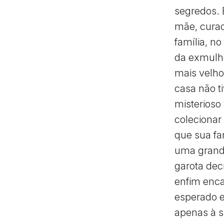
segredos. 
mãe, curad
família, n
da exmulhe
mais velho
casa não t
misterioso
colecionar
que sua fa
uma grande
garota dec
enfim enca
esperado e
apenas à s