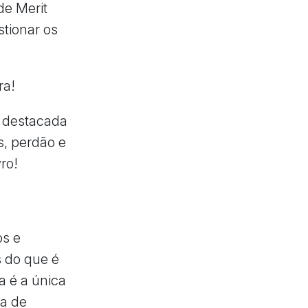
de Merit
stionar os
ra!
o destacada
s, perdão e
ro!
os e
s do que é
a é a única
ia de