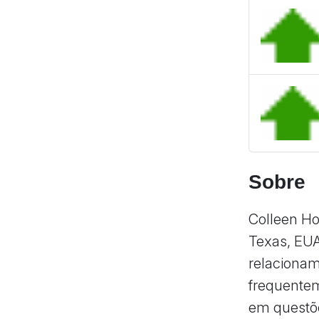
Sobre
Colleen Ho
Texas, EU
relacionam
frequente
em questõe