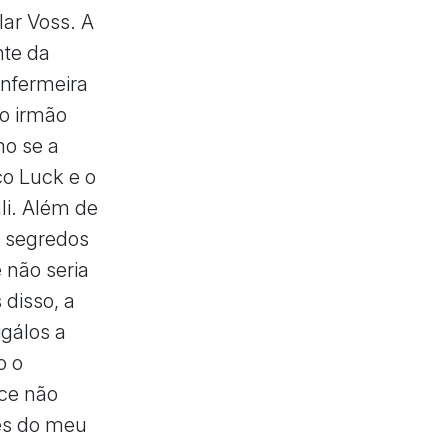
lar Voss. A
nte da
enfermeira
 o irmão
mo se a
co Luck e o
li. Além de
a segredos
 não seria
disso, a
igálos a
o o
ce não
es do meu