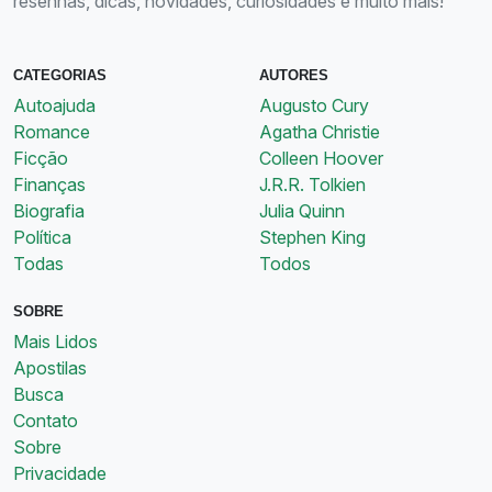
resenhas, dicas, novidades, curiosidades e muito mais!
CATEGORIAS
AUTORES
Autoajuda
Augusto Cury
Romance
Agatha Christie
Ficção
Colleen Hoover
Finanças
J.R.R. Tolkien
Biografia
Julia Quinn
Política
Stephen King
Todas
Todos
SOBRE
Mais Lidos
Apostilas
Busca
Contato
Sobre
Privacidade