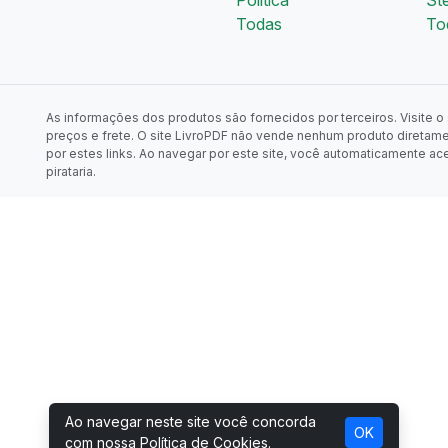
Todas
To
As informações dos produtos são fornecidos por terceiros. Visite o s
preços e frete. O site LivroPDF não vende nenhum produto diretam
por estes links. Ao navegar por este site, você automaticamente ac
pirataria.
Ao navegar neste site você concorda
OK
com nossa
Política de Cookies
.