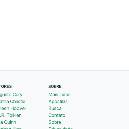
TORES
SOBRE
gusto Cury
Mais Lidos
tha Christie
Apostilas
lleen Hoover
Busca
.R. Tolkien
Contato
ia Quinn
Sobre
ephen King
Privacidade