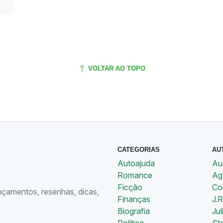
VOLTAR AO TOPO
CATEGORIAS
AU
Autoajuda
Au
Romance
Aga
Ficção
Co
ançamentos, resenhas, dicas,
Finanças
J.R
Biografia
Jul
Política
St