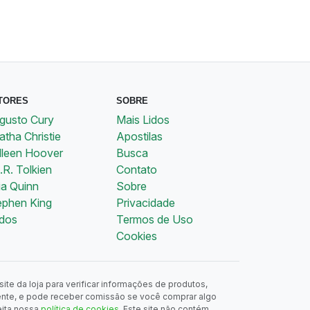
TORES
SOBRE
gusto Cury
Mais Lidos
tha Christie
Apostilas
lleen Hoover
Busca
.R. Tolkien
Contato
ia Quinn
Sobre
ephen King
Privacidade
dos
Termos de Uso
Cookies
ite da loja para verificar informações de produtos,
ente, e pode receber comissão se você comprar algo
eita nossa
política de cookies
. Este site não contém