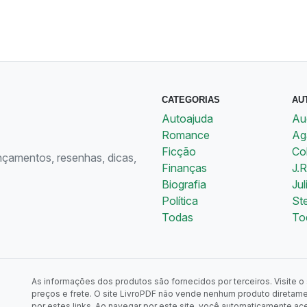
CATEGORIAS
AU
Autoajuda
Au
Romance
Aga
Ficção
Co
ançamentos, resenhas, dicas,
Finanças
J.R
Biografia
Jul
Política
St
Todas
To
As informações dos produtos são fornecidos por terceiros. Visite o s
preços e frete. O site LivroPDF não vende nenhum produto diretam
por estes links. Ao navegar por este site, você automaticamente ac