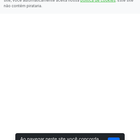
site, você automaticamente aceita nossa
política de cookies
. Este site
não contém pirataria.
Ao navegar neste site você concorda