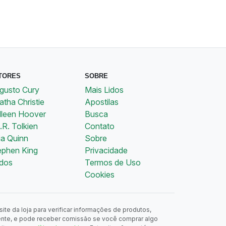
TORES
SOBRE
gusto Cury
Mais Lidos
tha Christie
Apostilas
lleen Hoover
Busca
.R. Tolkien
Contato
ia Quinn
Sobre
ephen King
Privacidade
dos
Termos de Uso
Cookies
ite da loja para verificar informações de produtos,
ente, e pode receber comissão se você comprar algo