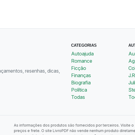
CATEGORIAS
AU
Autoajuda
Au
Romance
Aga
Ficção
Co
ançamentos, resenhas, dicas,
Finanças
J.R
Biografia
Jul
Política
St
Todas
To
As informações dos produtos são fornecidos por terceiros. Visite o s
preços e frete. O site LivroPDF não vende nenhum produto diretam