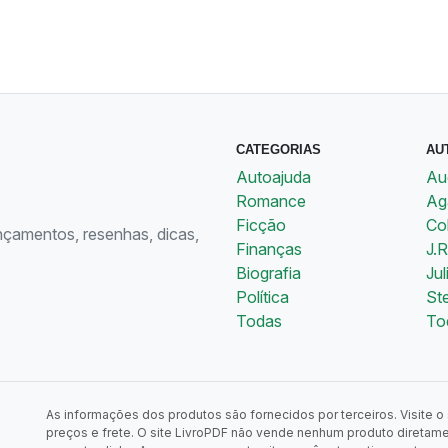
CATEGORIAS
AU
Autoajuda
Au
Romance
Aga
Ficção
Co
ançamentos, resenhas, dicas,
Finanças
J.R
Biografia
Jul
Política
St
Todas
To
As informações dos produtos são fornecidos por terceiros. Visite o s
preços e frete. O site LivroPDF não vende nenhum produto diretam