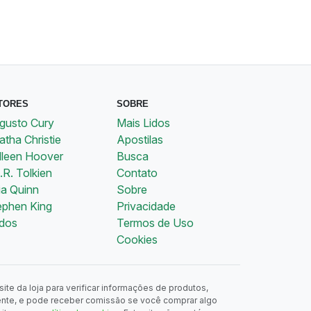
TORES
SOBRE
gusto Cury
Mais Lidos
tha Christie
Apostilas
lleen Hoover
Busca
.R. Tolkien
Contato
ia Quinn
Sobre
ephen King
Privacidade
dos
Termos de Uso
Cookies
ite da loja para verificar informações de produtos,
ente, e pode receber comissão se você comprar algo