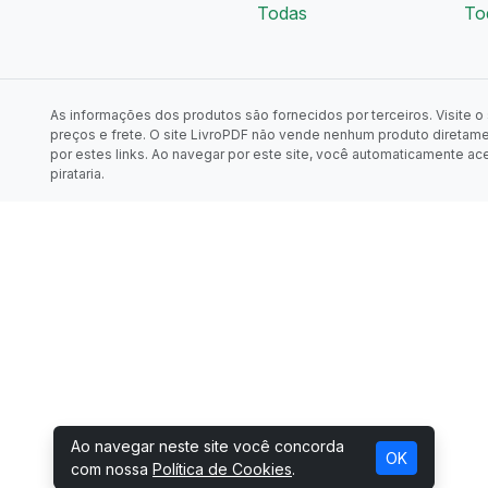
Todas
To
As informações dos produtos são fornecidos por terceiros. Visite o s
preços e frete. O site LivroPDF não vende nenhum produto diretam
por estes links. Ao navegar por este site, você automaticamente ac
pirataria.
Ao navegar neste site você concorda
OK
com nossa
Política de Cookies
.