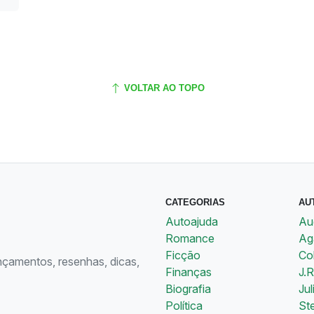
VOLTAR AO TOPO
CATEGORIAS
AU
Autoajuda
Au
Romance
Aga
Ficção
Co
ançamentos, resenhas, dicas,
Finanças
J.R
Biografia
Jul
Política
St