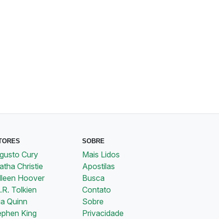
TORES
SOBRE
gusto Cury
Mais Lidos
tha Christie
Apostilas
lleen Hoover
Busca
.R. Tolkien
Contato
ia Quinn
Sobre
ephen King
Privacidade