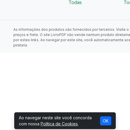
Todas
To
As informações dos produtos são fornecidos por terceiros. Visite o s
preços e frete. O site LivroPDF não vende nenhum produto diretam
por estes links. Ao navegar por este site, você automaticamente ac
pirataria.
Ao navegar neste site você concorda
OK
com nossa
Política de Cookies
.