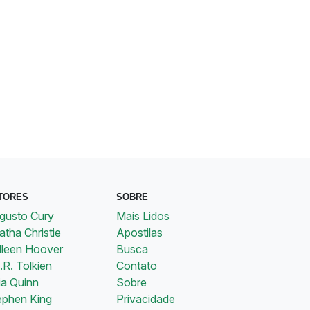
TORES
SOBRE
gusto Cury
Mais Lidos
tha Christie
Apostilas
lleen Hoover
Busca
.R. Tolkien
Contato
ia Quinn
Sobre
ephen King
Privacidade