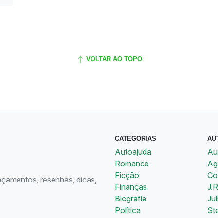
VOLTAR AO TOPO
CATEGORIAS
AU
Autoajuda
Au
Romance
Aga
Ficção
Co
ançamentos, resenhas, dicas,
Finanças
J.R
Biografia
Jul
Política
St