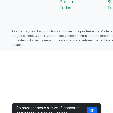
Política
St
Todas
To
As informações dos produtos são fornecidos por terceiros. Visite o s
preços e frete. O site LivroPDF não vende nenhum produto diretam
por estes links. Ao navegar por este site, você automaticamente ac
pirataria.
Ao navegar neste site você concorda
OK