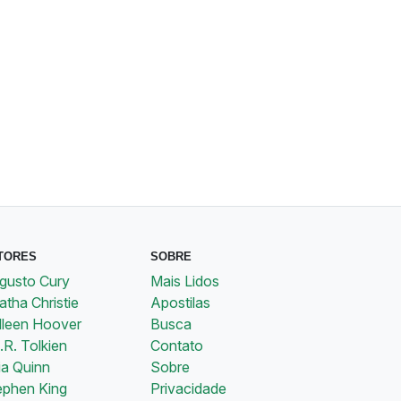
TORES
SOBRE
gusto Cury
Mais Lidos
tha Christie
Apostilas
lleen Hoover
Busca
.R. Tolkien
Contato
ia Quinn
Sobre
ephen King
Privacidade