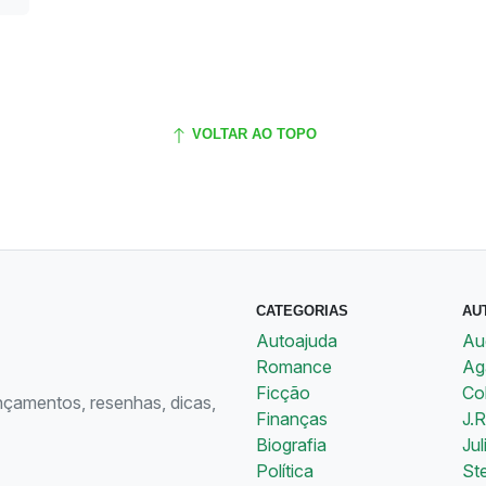
VOLTAR AO TOPO
CATEGORIAS
AU
Autoajuda
Au
Romance
Aga
Ficção
Co
ançamentos, resenhas, dicas,
Finanças
J.R
Biografia
Jul
Política
St