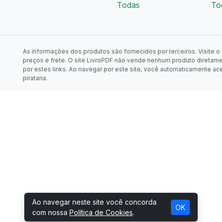
Todas
To
As informações dos produtos são fornecidos por terceiros. Visite o s
preços e frete. O site LivroPDF não vende nenhum produto diretam
por estes links. Ao navegar por este site, você automaticamente ac
pirataria.
Ao navegar neste site você concorda
OK
com nossa
Política de Cookies
.