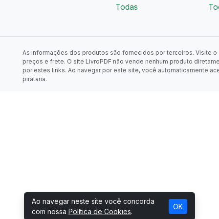
Todas
To
As informações dos produtos são fornecidos por terceiros. Visite o s
preços e frete. O site LivroPDF não vende nenhum produto diretam
por estes links. Ao navegar por este site, você automaticamente ac
pirataria.
Ao navegar neste site você concorda
OK
com nossa
Política de Cookies
.