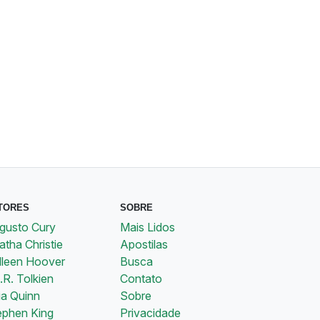
TORES
SOBRE
gusto Cury
Mais Lidos
tha Christie
Apostilas
lleen Hoover
Busca
.R. Tolkien
Contato
ia Quinn
Sobre
ephen King
Privacidade