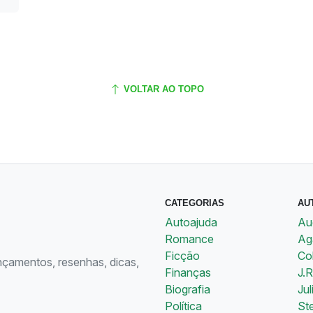
VOLTAR AO TOPO
CATEGORIAS
AU
Autoajuda
Au
Romance
Aga
Ficção
Co
ançamentos, resenhas, dicas,
Finanças
J.R
Biografia
Jul
Política
St