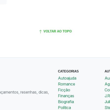
VOLTAR AO TOPO
CATEGORIAS
AU
Autoajuda
Au
Romance
Aga
Ficção
Co
ançamentos, resenhas, dicas,
Finanças
J.R
Biografia
Jul
Política
St