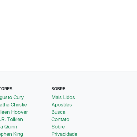
TORES
SOBRE
gusto Cury
Mais Lidos
tha Christie
Apostilas
lleen Hoover
Busca
.R. Tolkien
Contato
ia Quinn
Sobre
ephen King
Privacidade