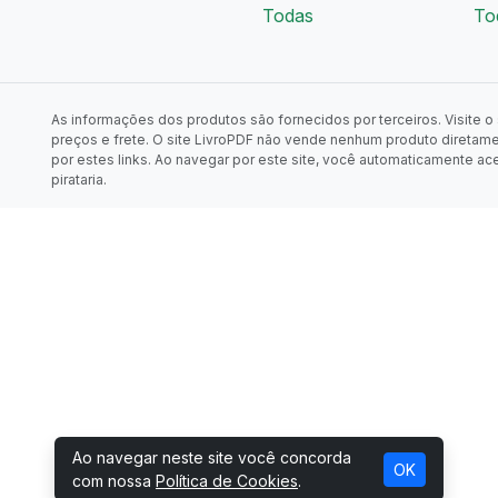
Todas
To
As informações dos produtos são fornecidos por terceiros. Visite o s
preços e frete. O site LivroPDF não vende nenhum produto diretam
por estes links. Ao navegar por este site, você automaticamente ac
pirataria.
Ao navegar neste site você concorda
OK
com nossa
Política de Cookies
.