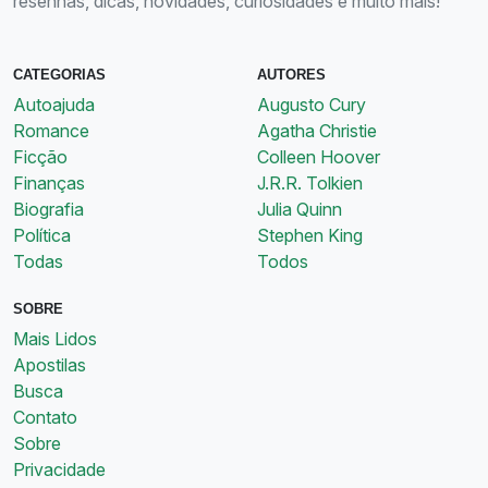
resenhas, dicas, novidades, curiosidades e muito mais!
CATEGORIAS
AUTORES
Autoajuda
Augusto Cury
Romance
Agatha Christie
Ficção
Colleen Hoover
Finanças
J.R.R. Tolkien
Biografia
Julia Quinn
Política
Stephen King
Todas
Todos
SOBRE
Mais Lidos
Apostilas
Busca
Contato
Sobre
Privacidade