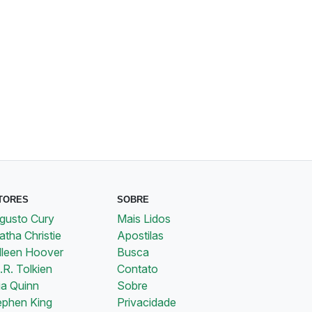
TORES
SOBRE
gusto Cury
Mais Lidos
tha Christie
Apostilas
lleen Hoover
Busca
.R. Tolkien
Contato
ia Quinn
Sobre
ephen King
Privacidade