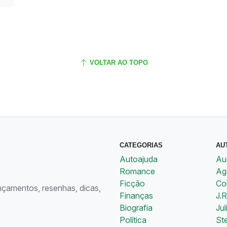
VOLTAR AO TOPO
CATEGORIAS
AU
Autoajuda
Au
Romance
Aga
Ficção
Co
ançamentos, resenhas, dicas,
Finanças
J.R
Biografia
Jul
Política
St