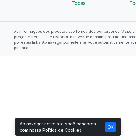
Todas
To
As informações dos produtos são fornecidos por terceiros. Visite o s
preços e frete. O site LivroPDF não vende nenhum produto diretam
por estes links. Ao navegar por este site, você automaticamente ac
pirataria.
Ao navegar neste site você concorda
OK
com nossa
Política de Cookies
.