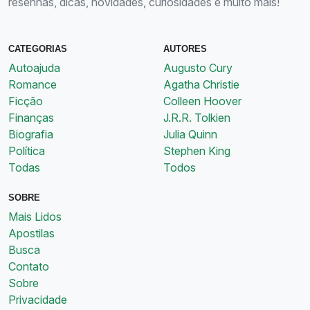
resenhas, dicas, novidades, curiosidades e muito mais!
CATEGORIAS
AUTORES
Autoajuda
Augusto Cury
Romance
Agatha Christie
Ficção
Colleen Hoover
Finanças
J.R.R. Tolkien
Biografia
Julia Quinn
Política
Stephen King
Todas
Todos
SOBRE
Mais Lidos
Apostilas
Busca
Contato
Sobre
Privacidade