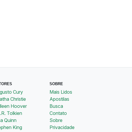
TORES
SOBRE
gusto Cury
Mais Lidos
tha Christie
Apostilas
lleen Hoover
Busca
.R. Tolkien
Contato
ia Quinn
Sobre
ephen King
Privacidade