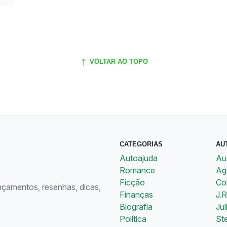
VOLTAR AO TOPO
CATEGORIAS
AU
Autoajuda
Au
Romance
Aga
Ficção
Co
ançamentos, resenhas, dicas,
Finanças
J.R
Biografia
Jul
Política
St