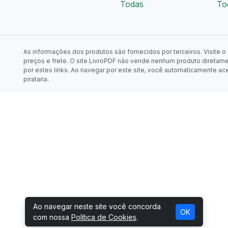
Todas
To
As informações dos produtos são fornecidos por terceiros. Visite o s
preços e frete. O site LivroPDF não vende nenhum produto diretam
por estes links. Ao navegar por este site, você automaticamente ac
pirataria.
Ao navegar neste site você concorda
OK
com nossa
Política de Cookies
.