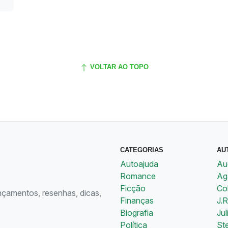
VOLTAR AO TOPO
CATEGORIAS
AU
Autoajuda
Au
Romance
Aga
Ficção
Co
ançamentos, resenhas, dicas,
Finanças
J.R
Biografia
Jul
Política
St