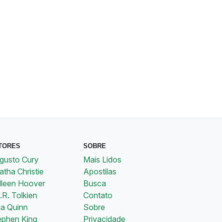
TORES
SOBRE
gusto Cury
Mais Lidos
tha Christie
Apostilas
lleen Hoover
Busca
.R. Tolkien
Contato
ia Quinn
Sobre
ephen King
Privacidade