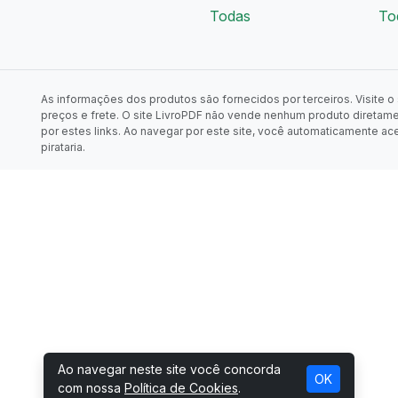
Todas
To
As informações dos produtos são fornecidos por terceiros. Visite o s
preços e frete. O site LivroPDF não vende nenhum produto diretam
por estes links. Ao navegar por este site, você automaticamente ac
pirataria.
Ao navegar neste site você concorda
OK
com nossa
Política de Cookies
.