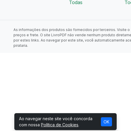
Todas
To
As informações dos produtos são fornecidos por terceiros. Visite o s
preços e frete. O site LivroPDF não vende nenhum produto diretam
por estes links. Ao navegar por este site, você automaticamente ac
pirataria.
Ao navegar neste site você concorda
OK
com nossa
Política de Cookies
.