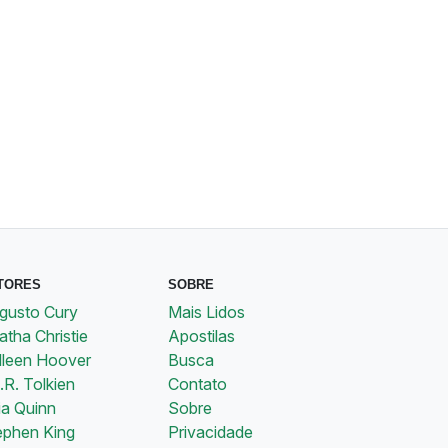
TORES
SOBRE
gusto Cury
Mais Lidos
tha Christie
Apostilas
lleen Hoover
Busca
.R. Tolkien
Contato
ia Quinn
Sobre
ephen King
Privacidade