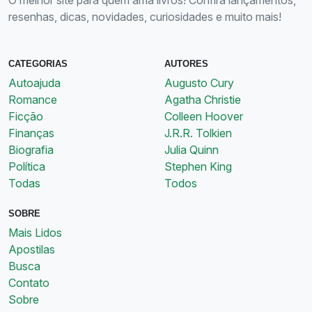
O melhor site para quem ama livros! Confira lançamentos,
resenhas, dicas, novidades, curiosidades e muito mais!
CATEGORIAS
AUTORES
Autoajuda
Augusto Cury
Romance
Agatha Christie
Ficção
Colleen Hoover
Finanças
J.R.R. Tolkien
Biografia
Julia Quinn
Política
Stephen King
Todas
Todos
SOBRE
Mais Lidos
Apostilas
Busca
Contato
Sobre