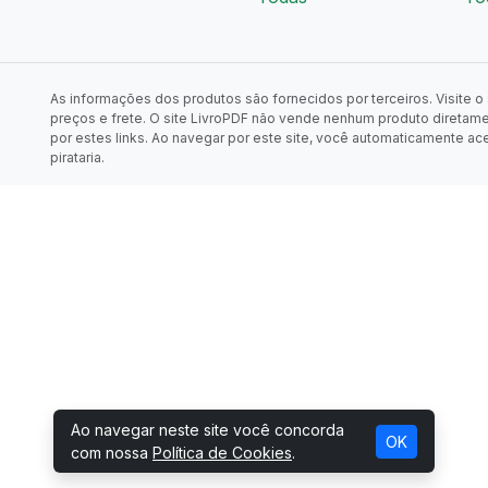
As informações dos produtos são fornecidos por terceiros. Visite o s
preços e frete. O site LivroPDF não vende nenhum produto diretam
por estes links. Ao navegar por este site, você automaticamente ac
pirataria.
Ao navegar neste site você concorda
OK
com nossa
Política de Cookies
.