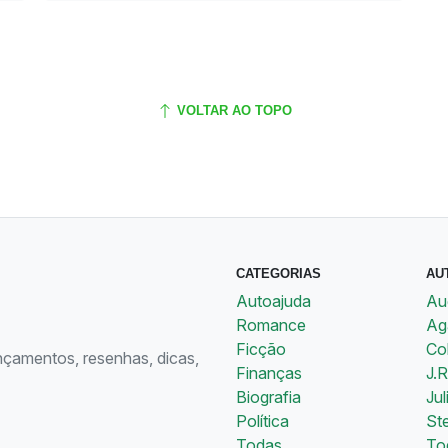
VOLTAR AO TOPO
CATEGORIAS
AU
Autoajuda
Au
Romance
Aga
Ficção
Co
ançamentos, resenhas, dicas,
Finanças
J.R
Biografia
Jul
Política
St
Todas
To