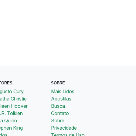
TORES
SOBRE
gusto Cury
Mais Lidos
tha Christie
Apostilas
lleen Hoover
Busca
.R. Tolkien
Contato
ia Quinn
Sobre
ephen King
Privacidade
dos
Termos de Uso