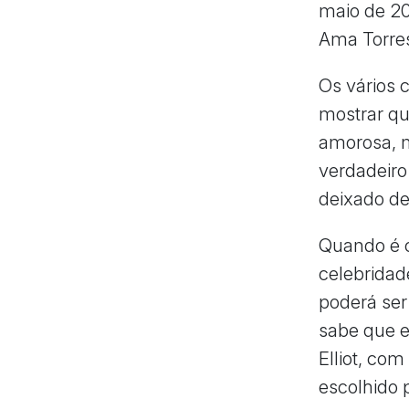
maio de 20
Ama Torres
Os vários 
mostrar qu
amorosa, m
verdadeiro
deixado de
Quando é c
celebridad
poderá ser
sabe que 
Elliot, co
escolhido p