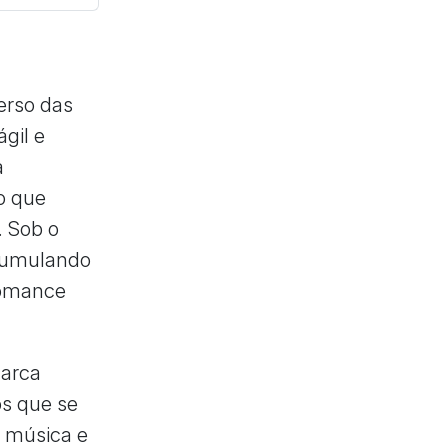
erso das
ágil e
a
o que
. Sob o
acumulando
romance
marca
os que se
r música e