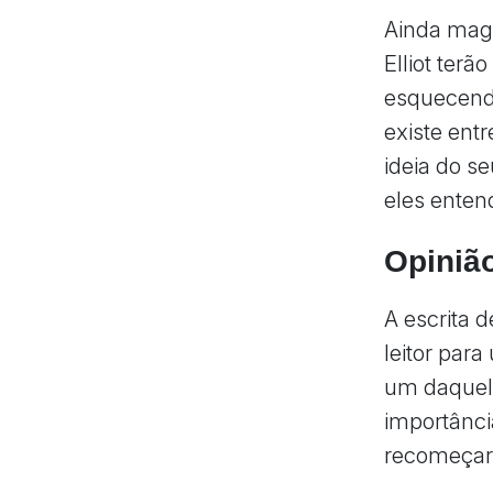
Ainda mag
Elliot ter
esquecendo
existe ent
ideia do s
eles enten
Opiniã
A escrita d
leitor par
um daquele
importânci
recomeçar