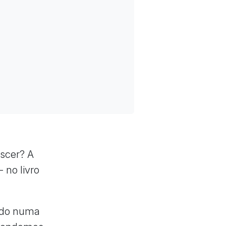
escer? A
 no livro
ado numa