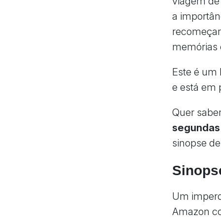
viagem de
a importân
recomeçar. 
memórias e
Este é um 
e está em
Quer saber 
segundas
sinopse de
Sinops
Um imperd
Amazon co