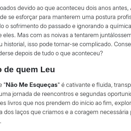
oados devido ao que aconteceu dois anos antes,
ão de se esforçar para manterem uma postura profis
 o sofrimento do passado e ignorando a química
re eles. Mas com as noivas a tentarem juntáloss
eu historial, isso pode tornar-se complicado. Cons
derse depois de tudo o que aconteceu?
o de quem Leu
e "
Não Me Esqueças
" é cativante e fluida, trans
a uma jornada de reencontros e segundas oportuni
s livros que nos prendem do início ao fim, explo
a dos laços que criamos e a coragem necessária 
.