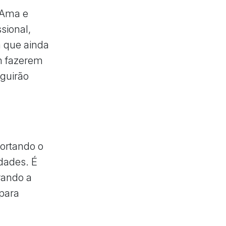
 Ama e
sional,
 que ainda
em fazerem
eguirão
portando o
dades. É
rando a
para