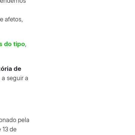
ntendemos
e afetos,
os do tipo
,
ória de
 a seguir a
onado pela
 13 de