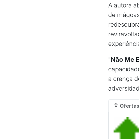
A autora a
de mágoas
redescubra
reviravolta
experiênci
"
Não Me 
capacidade
a crença d
adversidad
Ofertas