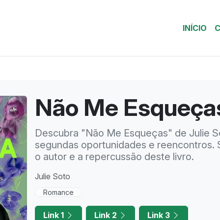
INÍCIO
C
Não Me Esqueça
Descubra "Não Me Esqueças" de Julie S
segundas oportunidades e reencontros. S
o autor e a repercussão deste livro.
Julie Soto
Romance
Link 1
Link 2
Link 3