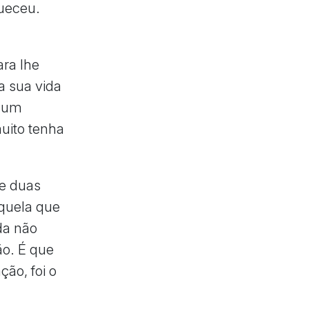
queceu.
ara lhe
a sua vida
r um
uito tenha
de duas
quela que
da não
o. É que
ção, foi o