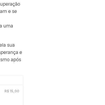
superação
çam e se
s
ura uma
ela sua
sperança e
mesmo após
R$ 15,00