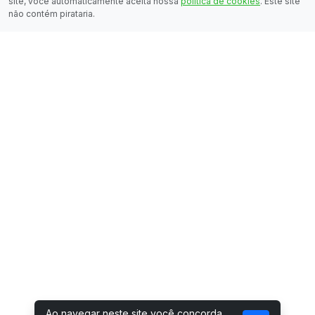
site, você automaticamente aceita nossa
política de cookies
. Este site
não contém pirataria.
Ao navegar neste site você concorda