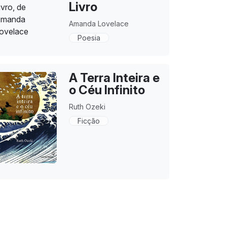
Livro
Amanda Lovelace
Poesia
A Terra Inteira e
o Céu Infinito
Ruth Ozeki
Ficção