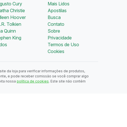
gusto Cury
Mais Lidos
tha Christie
Apostilas
lleen Hoover
Busca
.R. Tolkien
Contato
ia Quinn
Sobre
ephen King
Privacidade
dos
Termos de Uso
Cookies
ite da loja para verificar informações de produtos,
ente, e pode receber comissão se você comprar algo
eita nossa
política de cookies
. Este site não contém