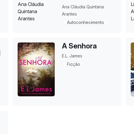
Ana Cláudia Quintana
Arantes
Autoconhecimento
A Senhora
l
E.L. James
Ficção