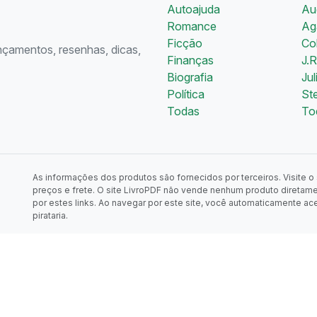
Autoajuda
Au
Romance
Aga
Ficção
Co
ançamentos, resenhas, dicas,
Finanças
J.R
Biografia
Jul
Política
St
Todas
To
As informações dos produtos são fornecidos por terceiros. Visite o s
preços e frete. O site LivroPDF não vende nenhum produto diretam
por estes links. Ao navegar por este site, você automaticamente ac
pirataria.