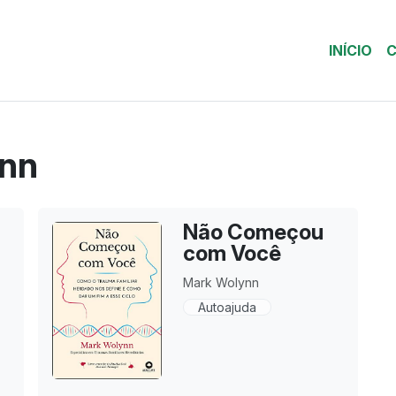
INÍCIO
C
ynn
Não Começou
com Você
Mark Wolynn
Autoajuda