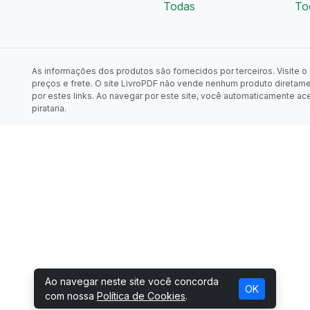
Todas
To
As informações dos produtos são fornecidos por terceiros. Visite o s
preços e frete. O site LivroPDF não vende nenhum produto diretam
por estes links. Ao navegar por este site, você automaticamente ac
pirataria.
Ao navegar neste site você concorda
OK
com nossa
Política de Cookies
.