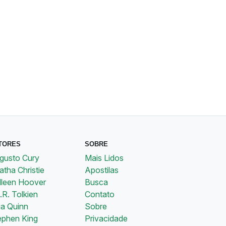
TORES
SOBRE
gusto Cury
Mais Lidos
tha Christie
Apostilas
lleen Hoover
Busca
.R. Tolkien
Contato
ia Quinn
Sobre
ephen King
Privacidade