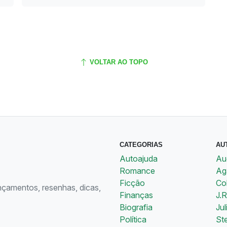
VOLTAR AO TOPO
CATEGORIAS
AU
Autoajuda
Au
Romance
Aga
Ficção
Co
ançamentos, resenhas, dicas,
Finanças
J.R
Biografia
Jul
Política
St