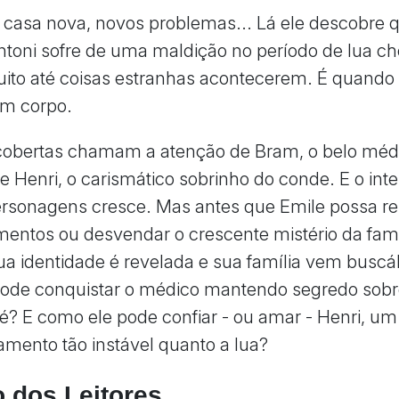
asa nova, novos problemas... Lá ele descobre 
ntoni sofre de uma maldição no período de lua ch
to até coisas estranhas acontecerem. É quando
um corpo.
cobertas chamam a atenção de Bram, o belo méd
de Henri, o carismático sobrinho do conde. E o int
ersonagens cresce. Mas antes que Emile possa re
mentos ou desvendar o crescente mistério da famí
ua identidade é revelada e sua família vem busc
ode conquistar o médico mantendo segredo sob
é? E como ele pode confiar - ou amar - Henri, 
mento tão instável quanto a lua?
 dos Leitores