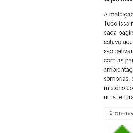
A maldição
Tudo isso 
cada págin
estava aco
são cativa
com as pai
ambientaçã
sombrias, 
mistério c
uma leitur
Ofertas