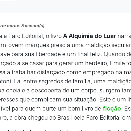
ra: aprox. 5 minuto(s)
a Faro Editorial, o livro
A Alquimia do Luar
narra
 um jovem marquês preso a uma maldição secula
ave para sua liberdade e um final feliz. Quando 
orçado a se casar para gerar um herdeiro, Emile f
ssa a trabalhar disfarçado como empregado na m
oni. Lá, entre segredos de família, uma maldiçã
lua cheia e a descoberta de um corpo, surgem t
teresses que complicam sua situação. Este é um li
ível para quem curte um bom livro de
ficção
. Es
aro, a obra chegou ao Brasil pela Faro Editorial e