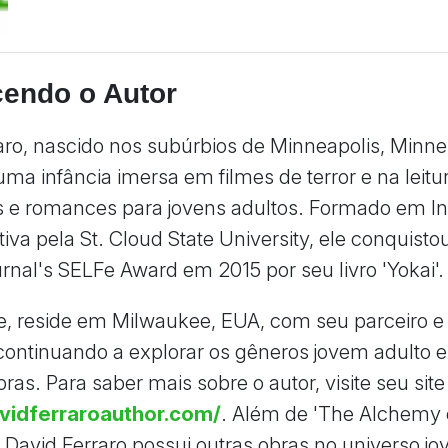
endo o Autor
aro, nascido nos subúrbios de Minneapolis, Minne
uma infância imersa em filmes de terror e na leitu
 e romances para jovens adultos. Formado em In
ativa pela St. Cloud State University, ele conquist
urnal's SELFe Award em 2015 por seu livro 'Yokai'.
, reside em Milwaukee, EUA, com seu parceiro 
 continuando a explorar os gêneros jovem adulto e
as. Para saber mais sobre o autor, visite seu site o
avidferraroauthor.com/
. Além de 'The Alchemy 
, David Ferraro possui outras obras no universo j