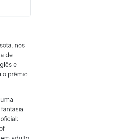
sota, nos
ra de
glês e
ou o prêmio
e uma
 fantasia
ficial:
of
ovem adulto