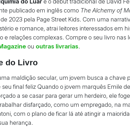
lquimia do Luar
é o debut tradicional de David Fe
ente publicado em inglês como
The Alchemy of M
de 2023 pela Page Street Kids. Com uma narrati
tério e romance, atrai leitores interessados em hi
co e relações complexas. Compre o seu livro nas l
Magazine
ou
outras livrarias
.
e do Livro
uma maldição secular, um jovem busca a chave p
e seu final feliz Quando o jovem marquês Emile d
orçado a se casar para gerar um herdeiro, ele fog
 trabalhar disfarçado, como um empregado, na m
oni, com o plano de ficar lá até atingir a maiorid
sua herança.