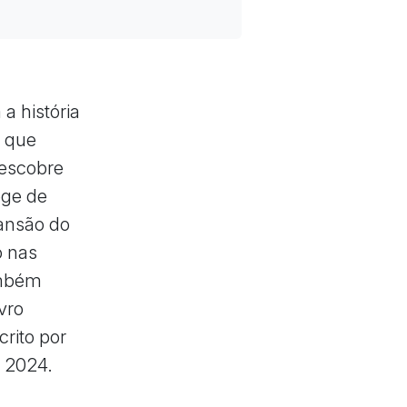
 a história
r que
descobre
oge de
ansão do
o nas
ambém
vro
crito por
m 2024.