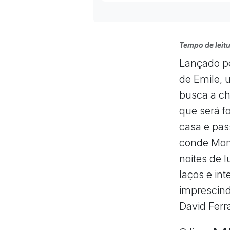
Tempo de leitu
Lançado pel
de Emile,
busca a ch
que será f
casa e pa
conde Mont
noites de 
laços e in
imprescind
David Ferr