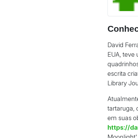
Conhec
David Ferr
EUA, teve 
quadrinhos
escrita cri
Library Jo
Atualmente
tartaruga,
em suas obr
https://d
Moonlight'