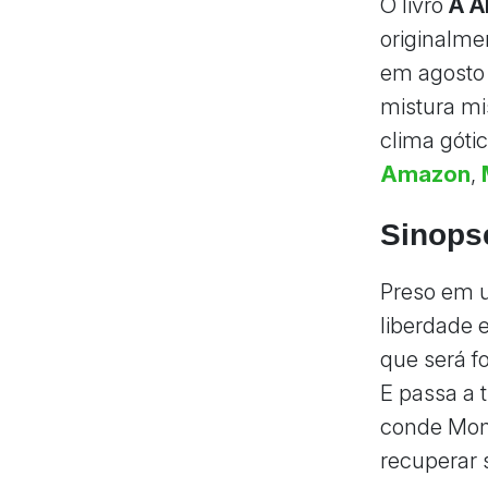
O livro
A A
originalm
em agosto 
mistura mis
clima góti
Amazon
,
Sinops
Preso em 
liberdade 
que será f
E passa a
conde Mont
recuperar 