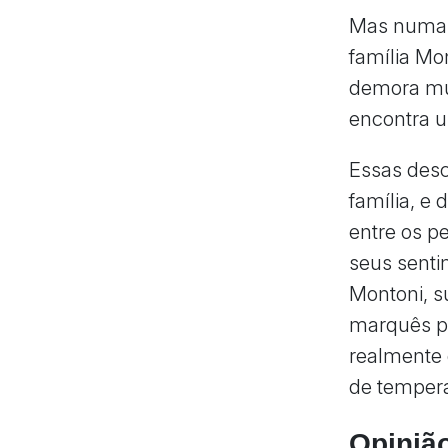
Mas numa c
família Mo
demora mui
encontra 
Essas des
família, e 
entre os p
seus senti
Montoni, s
marquês p
realmente 
de tempera
Opinião