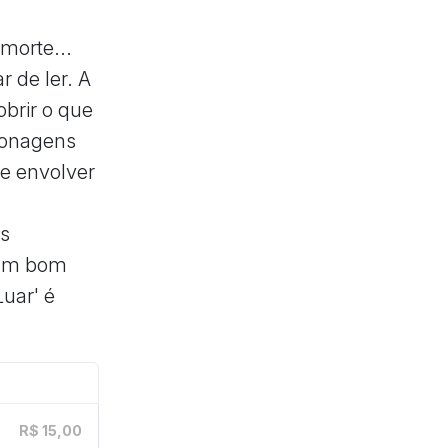
morte...
 de ler. A
brir o que
sonagens
se envolver
a
es
e um bom
Luar' é
R$ 15,00