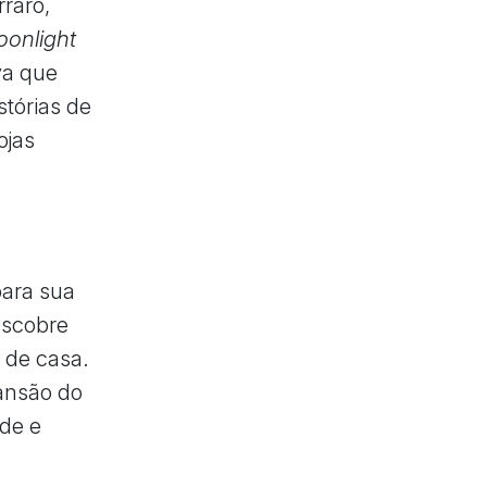
rraro,
oonlight
va que
stórias de
ojas
ara sua
escobre
e de casa.
ansão do
ade e